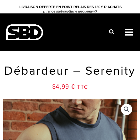
Aller
LIVRAISON OFFERTE EN POINT RELAIS DÈS 130 € D'ACHATS
(France métropolitaine uniquement)
au
contenu
Rechercher
Débardeur – Serenity
34,99
€
TTC