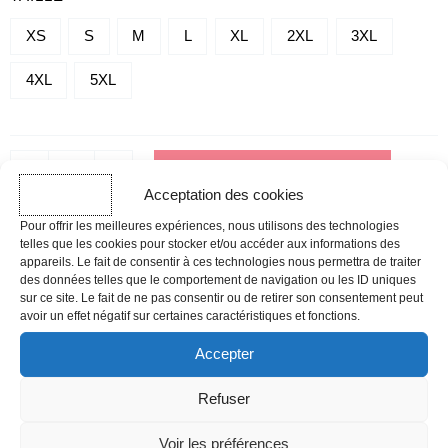
-
SERENITY
XS
S
M
L
XL
2XL
3XL
4XL
5XL
-
+
AJOUTER AU PANIER
Acceptation des cookies
Pour offrir les meilleures expériences, nous utilisons des technologies
DÉLAI D'EXPÉDITION
telles que les cookies pour stocker et/ou accéder aux informations des
appareils. Le fait de consentir à ces technologies nous permettra de traiter
Les commandes effectuées avant 12h sont expédiées le jour même,
des données telles que le comportement de navigation ou les ID uniques
hors week-ends, jours fériés et périodes de forte affluence.
sur ce site. Le fait de ne pas consentir ou de retirer son consentement peut
avoir un effet négatif sur certaines caractéristiques et fonctions.
Guide des tailles
Accepter
Refuser
TAILLE
HOMME
FEMME
TOUR DE POITRINE
TOUR DE POITRINE
Voir les préférences