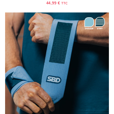
44,99
€
TTC