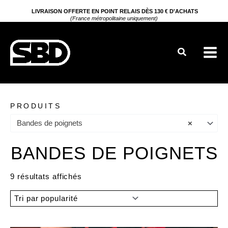
Aller
LIVRAISON OFFERTE EN POINT RELAIS DÈS 130 € D'ACHATS
(France métropolitaine uniquement)
au
contenu
Rechercher
PRODUITS
Bandes de poignets
×
BANDES DE POIGNETS
Trié
9 résultats affichés
par
popularité