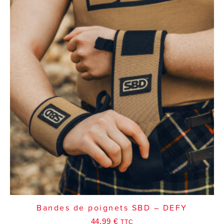
Bandes de poignets SBD – DEFY
44,99
€
TTC