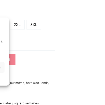
XL
2XL
3XL
r à
e
NIER
s
ées le jour même, hors week-ends,
ent aller jusqu’à 3 semaines.