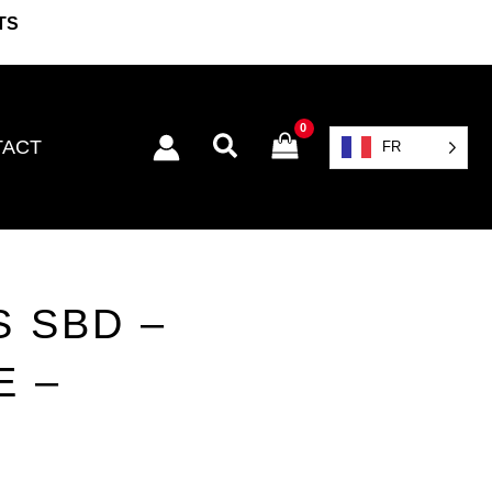
TS
Rechercher
TACT
FR
 SBD –
E –