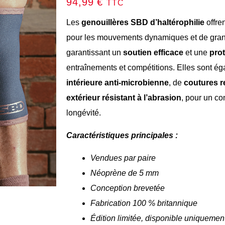
94,99
€
TTC
Les
genouillères SBD d’haltérophilie
offre
pour les mouvements dynamiques et de grand
garantissant un
soutien efficace
et une
prot
entraînements et compétitions. Elles sont é
intérieure anti-microbienne
, de
coutures r
extérieur résistant à l’abrasion
, pour un co
longévité.
Caractéristiques principales :
Vendues par paire
Néoprène de 5 mm
Conception brevetée
Fabrication 100 % britannique
Édition limitée, disponible uniqueme