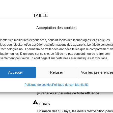
QUANTITÉ
TAILLE
DE
2XS
XS
S
M
L
Acceptation des cookies
GENOUILLÈRES
SBD
4XL
5XL
r offrir les meilleures expériences, nous utilisons des technologies telles que les
kies pour stocker et/ou accéder aux informations des appareils. Le fait de consenti
-
 technologies nous permettra de traiter des données telles que le comportement d
HALTÉROPHILIE
igation ou les ID uniques sur ce site. Le fait de ne pas consentir ou de retirer son
sentement peut avoir un effet négatif sur certaines caractéristiques et fonctions.
-
-
+
AJOUTER AU PA
SERENITY
Accepter
Refuser
Voir les préférence
DÉLAI D'EXPÉDITION
Politique de cookies
Politique de confidentialité
Les commandes effectuées avant 12h sont expédi
jours fériés et périodes de forte affluence.
SBDAYS
En raison des SBDays, les délais d’expédition peuv