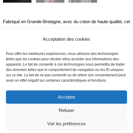
Fabriqué en Grande-Bretagne, avec du coton de haute qualité, cet
oversize combine style et performance. Il garantit un confort
Acceptation des cookies
optimal, que ce soit au quotidien ou pendant vos entraînements.
*Cette collection est une collection limitée. Disponible jusqu’à
Pour offrir les meilleures expériences, nous utilisons des technologies
telles que les cookies pour stocker et/ou accéder aux informations des
épuisement des stocks.
appareils. Le fait de consentir à ces technologies nous permettra de traiter
des données telles que le comportement de navigation ou les ID uniques
sur ce site. Le fait de ne pas consentir ou de retirer son consentement peut
avoir un effet négatif sur certaines caractéristiques et fonctions.
QUANTITÉ
TAILLE
DE
2XS
XS
S
M
Accepter
T-
SHIRT
Refuser
OVERSIZE
-
+
AJOUTER AU PANIER
Voir les préférences
-