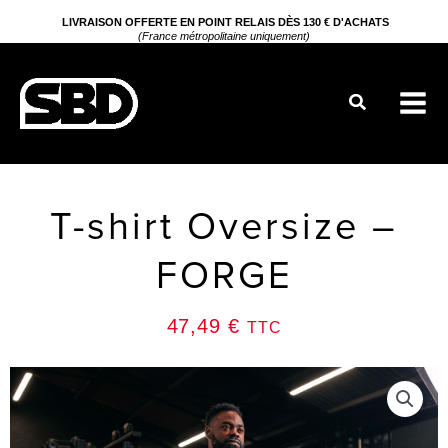
Aller
LIVRAISON OFFERTE EN POINT RELAIS DÈS 130 € D'ACHATS
(France métropolitaine uniquement)
au
contenu
Rechercher
T-shirt Oversize –
FORGE
47,49
€
TTC