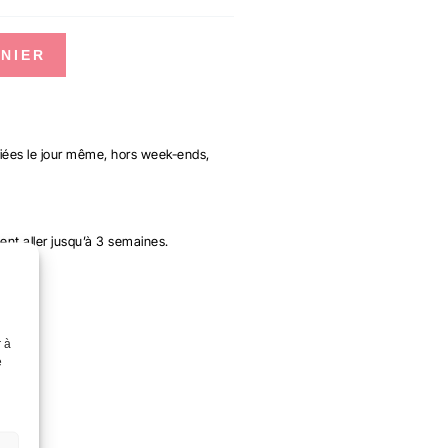
NIER
ées le jour même, hors week-ends,
ent aller jusqu’à 3 semaines.
r à
e