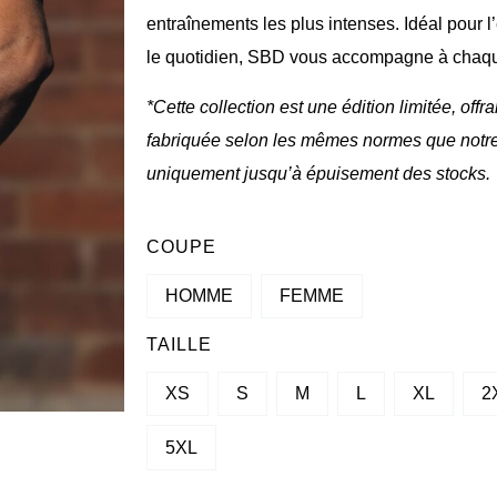
entraînements les plus intenses. Idéal pour l
le quotidien, SBD vous accompagne à chaqu
*Cette collection est une édition limitée, of
fabriquée selon les mêmes normes que notr
uniquement jusqu’à épuisement des stocks.
QUANTITÉ
COUPE
DE
HOMME
FEMME
T-
SHIRT
TAILLE
BRAND
XS
S
M
L
XL
2
REFLECT
-
5XL
TEAL