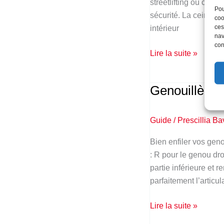
10
streetlifting ou cross
Pou
mm
sécurité. La ceintur
coo
–
ces
intérieur
nav
Quel
con
modèle
Lire la suite »
choisir
?
Genouillères 
Genouillères
SBD
:
Guide
/
Prescillia Ba
Tutoriel
pour
Bien enfiler vos geno
les
: R pour le genou dro
enfiler
partie inférieure et
facilement
parfaitement l’articul
Lire la suite »