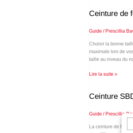
Ceinture de f
Ceinture
de
force
Guide
/
Prescillia Ba
SBD
:
Choisir la bonne tail
Quelle
maximale lors de vos
taille
taille au niveau du n
choisir
?
Lire la suite »
Ceinture SBD
Ceinture
SBD
:
Guide
/
Prescillia Ba
13
vs
La ceinture de force 