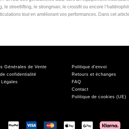
 le streetlifting, le strongman, le crossfit ou encore l’haltérophil
ticulations tout en améliorant vos performances. Dans cet articl
ns Générales de Vente
Politique d’envoi
 de confidentialité
Retours et échanges
 Légales
FAQ
Contact
Politique de cookies (UE)