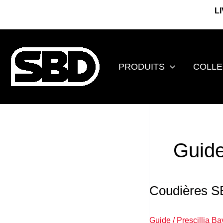
Aller
L
au
contenu
PRODUITS
COLLE
Guid
Coudières SBD
Coudières
SBD
:
Guide
/
Prescillia Ba