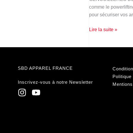
–
comme le powerlifting,
Quel
pour sécuriser vos ar
modèle
choisir
Lire la suite »
?
SBD APPAREL FRANCE
Conditio
Politique
Inscrivez-vous à notre Newsletter
Mentions