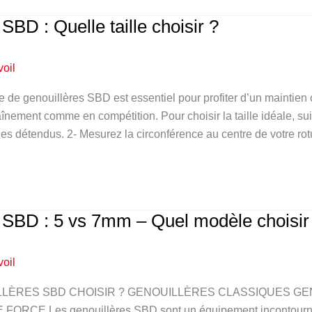
SBD : Quelle taille choisir ?
voil
le de genouillères SBD est essentiel pour profiter d’un maintien 
aînement comme en compétition. Pour choisir la taille idéale, s
s détendus. 2- Mesurez la circonférence au centre de votre rotul
 SBD : 5 vs 7mm – Quel modèle choisir
voil
LÈRES SBD CHOISIR ? GENOUILLÈRES CLASSIQUES GE
CE Les genouillères SBD sont un équipement incontournable 