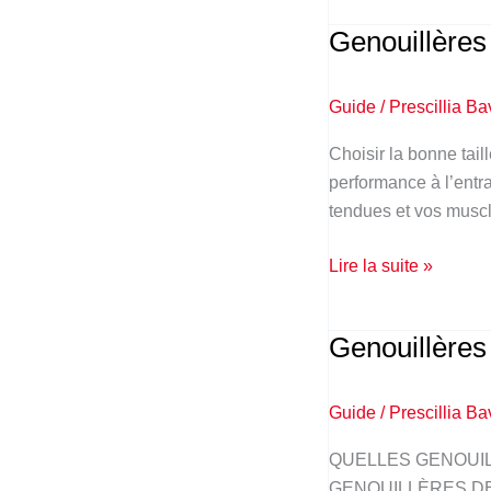
Genouillères 
Genouillères
SBD
:
Guide
/
Prescillia Ba
Quelle
taille
Choisir la bonne tail
choisir
performance à l’entr
?
tendues et vos muscle
Lire la suite »
Genouillères
Genouillères
SBD
:
Guide
/
Prescillia Ba
5
vs
QUELLES GENOUIL
7mm
GENOUILLÈRES DE FOR