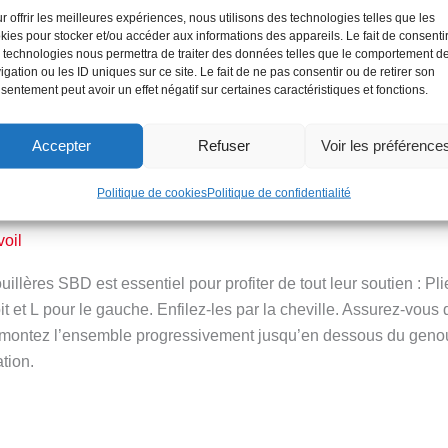
fit. Elle offre un soutien lombaire solide, réduit le risque de ble
r offrir les meilleures expériences, nous utilisons des technologies telles que les
e SBD est disponible en deux modèles : la 10 mm et la 13 mm. T
kies pour stocker et/ou accéder aux informations des appareils. Le fait de consenti
 technologies nous permettra de traiter des données telles que le comportement d
igation ou les ID uniques sur ce site. Le fait de ne pas consentir ou de retirer son
sentement peut avoir un effet négatif sur certaines caractéristiques et fonctions.
Accepter
Refuser
Voir les préférence
SBD : Tutoriel pour les enfiler facileme
Politique de cookies
Politique de confidentialité
voil
uillères SBD est essentiel pour profiter de tout leur soutien : Pl
it et L pour le gauche. Enfilez-les par la cheville. Assurez-vous
 remontez l’ensemble progressivement jusqu’en dessous du genou
ation.