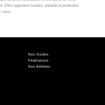
ie. Elles apportent soutien, stabilité et protection
e, nous
Nos Guides
Fédérations
Nos Athlètes