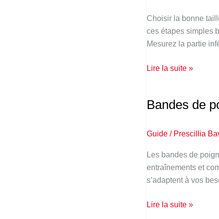
Quelle
taille
Choisir la bonne tai
choisir
ces étapes simples b
?
Mesurez la partie inf
Lire la suite »
Bandes de po
Bandes
de
poignets
Guide
/
Prescillia Ba
SBD
:
Les bandes de poigne
Quel
entraînements et comp
modèle
s’adaptent à vos beso
choisir
?
Lire la suite »