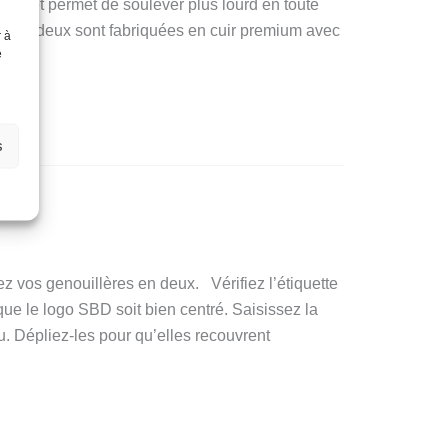
ssures et permet de soulever plus lourd en toute
outes deux sont fabriquées en cuir premium avec
r à
e
s
nt
iez vos genouillères en deux. Vérifiez l’étiquette
 que le logo SBD soit bien centré. Saisissez la
. Dépliez-les pour qu’elles recouvrent