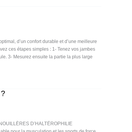
optimal, d’un confort durable et d’une meilleure
uivez ces étapes simples : 1- Tenez vos jambes
e. 3- Mesurez ensuite la partie la plus large
 ?
NOUILLÈRES D’HALTÉROPHILIE
pour la musculation et les sports de force