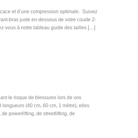
fficace et d’une compression optimale. Suivez
vant-bras juste en-dessous de votre coude 2-
ez-vous à notre tableau guide des tailles […]
ant le risque de blessures lors de vos
3 longueurs (40 cm, 60 cm, 1 mètre), elles
e powerlifting, de streetlifting, de